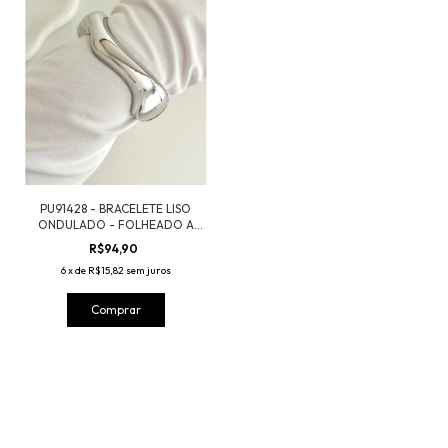
PU91428 - BRACELETE LISO
ONDULADO - FOLHEADO A
PRATA 925
R$94,90
6
x
de
R$15,82
sem juros