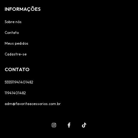
INFORMAÇÕES
Sobre nós
Contato
Meus pedidos
Cadastre-se
CONTATO
555511941401482
11941401482
adm@favoritaacessorios.com.br