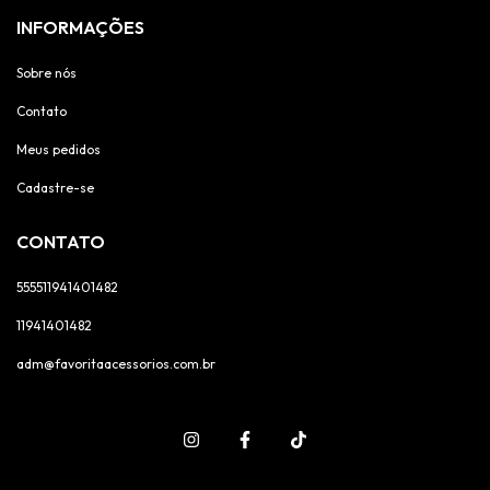
INFORMAÇÕES
Sobre nós
Contato
Meus pedidos
Cadastre-se
CONTATO
555511941401482
11941401482
adm@favoritaacessorios.com.br