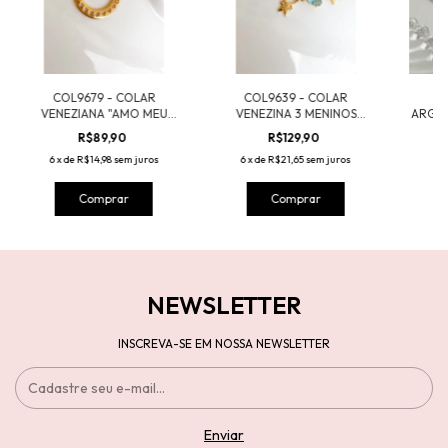
COL9679 - COLAR
COL9639 - COLAR
B
VENEZIANA "AMO MEU
VENEZINA 3 MENINOS
ARGOL
FILHO" 1 MENINO -
CORAÇÃO AZUL -
FOLH
R$89,90
R$129,90
FOLHEADO A OURO
FOLHEADO A OURO
6
x
de
R$14,98
sem juros
6
x
de
R$21,65
sem juros
6
x
NEWSLETTER
INSCREVA-SE EM NOSSA NEWSLETTER